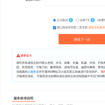
正式购买
试用7天
（收费
我已阅读并同意二货互联
虚拟主机购
重要提示
我司所有虚拟主机均禁止色情、木马、病毒、诈骗、私服、外挂、钓鱼
院、民营医院、弓驽刀剑、赌博用具、游戏币交易、减肥丰胸类、警用
信线路的
云服务器
并开通360网站卫士或百度云加速进行安全防护。
我
才能绑定域名。 可能受攻击的网站请在虚拟主机控制面板中开启“360网
服务标准说明