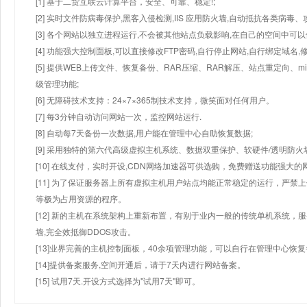
[1] 基于二货互联云计算平台，安全、可靠、稳定!;
[2] 实时文件防病毒保护,黑客入侵检测,IIS 应用防火墙,自动抵抗各类病毒、
[3] 各个网站以独立进程运行,不会被其他站点负载影响,在自己的空间中可以使用
[4] 功能强大控制面板,可以直接修改FTP密码,自行停止网站,自行绑定域名,
[5] 提供WEB上传文件、恢复备份、RAR压缩、RAR解压、站点重定向
级管理功能;
[6] 无障碍技术支持：24×7×365制技术支持，微笑面对任何用户。
[7] 每3分钟自动访问网站一次，监控网站运行.
[8] 自动每7天备份一次数据,用户能在管理中心自助恢复数据;
[9] 采用独特的第六代高级虚拟主机系统、数据双重保护、软硬件/透明防火
[10] 在线支付，实时开设,CDN网络加速器可供选购，免费赠送功能强大
[11] 为了保证服务器上所有虚拟主机用户站点均能正常稳定的运行，严禁上
等极为占用资源的程序。
[12] 新的主机在系统架构上重新布置，有别于业内一般的传统单机系统，
墙,完全效抵御DDOS攻击。
[13]业界完善的主机控制面板，40余项管理功能，可以自行在管理中心恢
[14]提供备案服务,空间开通后，请于7天内进行网站备案。
[15] 试用7天.开设方式选择为"试用7天"即可。