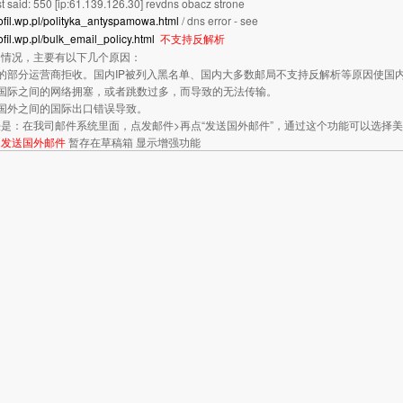
t said: 550 [ip:61.139.126.30] revdns obacz strone
profil.wp.pl/polityka_antyspamowa.html
/ dns error - see
rofil.wp.pl/bulk_email_policy.html
不支持反解析
的情况，主要有以下几个原因：
的部分运营商拒收。国内IP被列入黑名单、国内大多数邮局不支持反解析等原因使国
和国际之间的网络拥塞，或者跳数过多，而导致的无法传输。
国外之间的国际出口错误导致。
是：在我司邮件系统里面，点发邮件>再点“发送国外邮件”，通过这个功能可以选择美
。
发送国外邮件
暂存在草稿箱
显示增强功能