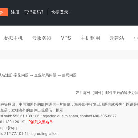
注册
忘记密码?
快捷登录:
虚拟主机
云服务器
VPS
主机租用
云建站
域名注册-常见问题
→
企业邮局问题
→ 邮局问题
发往海外（国外）邮件失败的解决办
种种等原因，中国和国外的邮件通信一片惨像，海外邮件收发出现退信或丢失可以说是
一般是：发往海外的邮件出现退信，提示：
t said: 553 61.139.126.* rejected due to spam, contact 480-505-8877
61.139.126.19)
IP被列入黑名单
nopa@wp.pl:
to 212.77.101.4 but greeting failed.