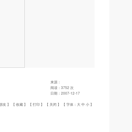
来源：
阅读：
3752
次
日期：
2007-12-17
朋友
】 【
收藏
】 【
打印
】 【
关闭
】 【 字体：
大
中
小
】