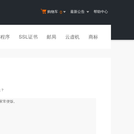
购物车
最新公告
帮助中心
0
小程序
SSL证书
邮局
云虚机
商标
法？
家常便饭。