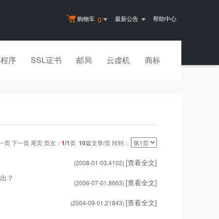
购物车
最新公告
帮助中心
0
小程序
SSL证书
邮局
云虚机
商标
一页 下一页 尾页 页次：
1
/1
页
10
篇文章/页 转到：
[查看全文]
(2008-01-03,
4102
)
而出？
[查看全文]
(2006-07-01,
8663
)
[查看全文]
(2004-09-01,
21843
)