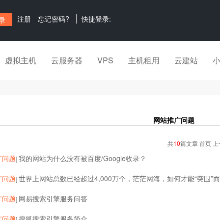
注册
忘记密码?
快捷登录:
虚拟主机
云服务器
VPS
主机租用
云建站
网站推广问题
共
10
篇文章 首页 上
广问题
我的网站为什么没有被百度/Google收录？
]
广问题
世界上网站总数已经超过4,000万个，茫茫网海，如何才能“突围”
]
广问题
网易搜索引擎服务问答
]
广问题
搜狐搜索引擎服务简介
]